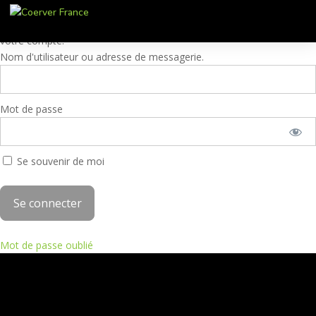
Ces contenus sont réservés aux membres. Pour accéder à ces
contenus, veuillez entrer vos identifiants Partner Academy ou créer
votre compte.
Nom d'utilisateur ou adresse de messagerie.
Mot de passe
Se souvenir de moi
Mot de passe oublié