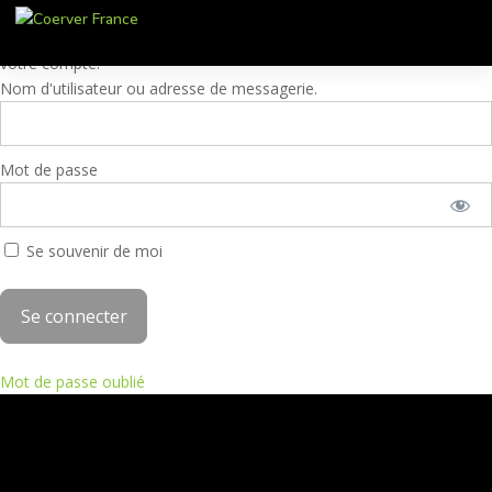
Ces contenus sont réservés aux membres. Pour accéder à ces
contenus, veuillez entrer vos identifiants Partner Academy ou créer
votre compte.
Nom d'utilisateur ou adresse de messagerie.
Mot de passe
Se souvenir de moi
Mot de passe oublié