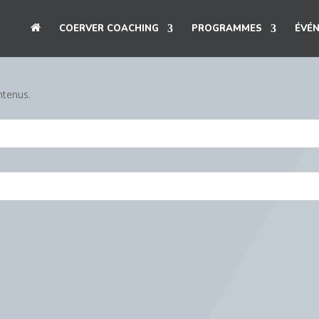
A
COERVER COACHING
PROGRAMMES
ÉVÉ
C
C
U
E
I
L
ntenus.