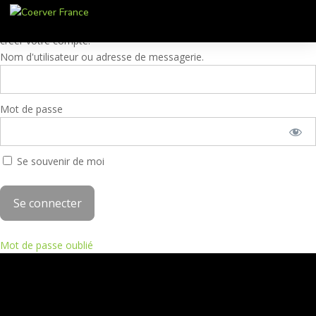
Ces contenus sont réservés aux membres. Pour accéder à ces
contenus, veuillez entrer vos identifiants Coerver® Training 3 ou
créer votre compte.
Nom d'utilisateur ou adresse de messagerie.
Mot de passe
Se souvenir de moi
Mot de passe oublié