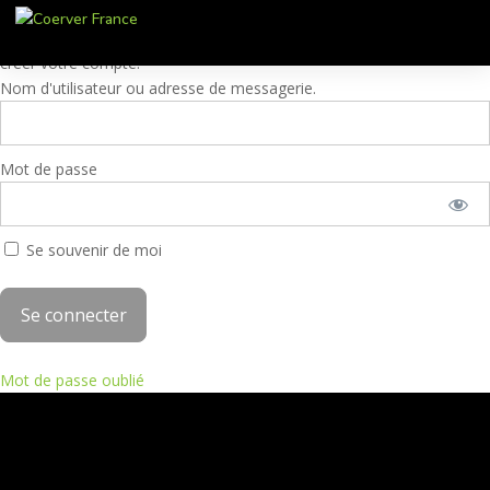
Ces contenus sont réservés aux membres. Pour accéder à ces
contenus, veuillez entrer vos identifiants Coerver® Training 2 ou
créer votre compte.
Nom d'utilisateur ou adresse de messagerie.
Mot de passe
Se souvenir de moi
Mot de passe oublié