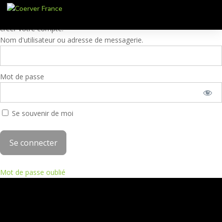
Ces contenus sont réservés aux membres. Pour accéder à ces
contenus, veuillez entrer vos identifiants Coerver® Training 2 ou
créer votre compte.
Nom d'utilisateur ou adresse de messagerie.
Mot de passe
Se souvenir de moi
Mot de passe oublié