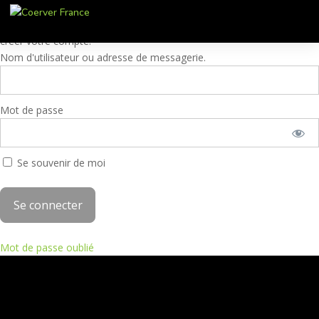
Ces contenus sont réservés aux membres. Pour accéder à ces
contenus, veuillez entrer vos identifiants Coerver® Training 2 ou
créer votre compte.
Nom d'utilisateur ou adresse de messagerie.
Mot de passe
Se souvenir de moi
Mot de passe oublié