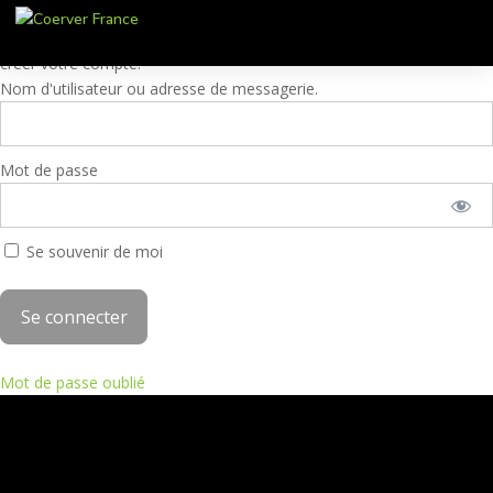
Ces contenus sont réservés aux membres. Pour accéder à ces
contenus, veuillez entrer vos identifiants Coerver® Training 1 ou
créer votre compte.
Nom d'utilisateur ou adresse de messagerie.
Mot de passe
Se souvenir de moi
Mot de passe oublié