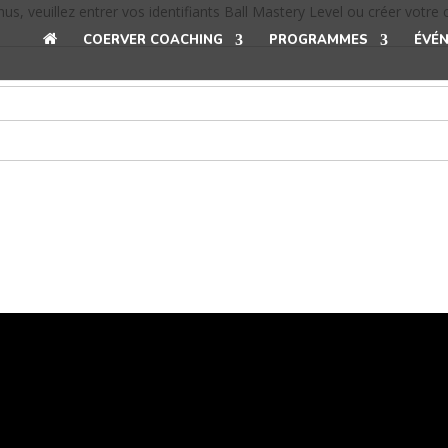
, veuillez entrer vos identifiants Ball Mastery Level ou créer votre
A
COERVER COACHING
PROGRAMMES
ÉVÉ
C
C
U
E
I
L