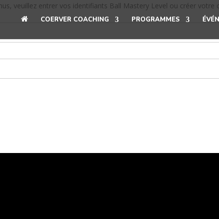
, veuillez entrer vos identifiants Ball Mastery Level ou créer votre
A
COERVER COACHING
PROGRAMMES
ÉVÉ
C
C
U
E
I
L